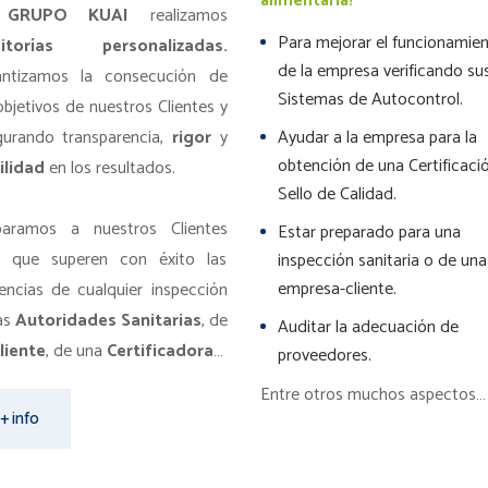
alimentaria?
n
GRUPO KUAI
realizamos
Para mejorar el funcionamie
itorías personalizadas.
de la empresa verificando su
antizamos la consecución de
Sistemas de Autocontrol.
objetivos de nuestros Clientes y
gurando transparencia,
rigor
y
Ayudar a la empresa para la
obtención de una Certificaci
ilidad
en los resultados.
Sello de Calidad.
paramos a nuestros Clientes
Estar preparado para una
a que superen con éxito las
inspección sanitaria o de una
empresa-cliente.
encias de cualquier inspección
as
Autoridades Sanitarias
, de
Auditar la adecuación de
liente
, de una
Certificadora
…
proveedores.
Entre otros muchos aspectos…
+ info