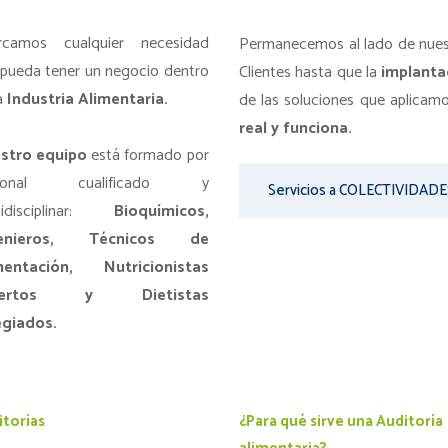
rcamos cualquier necesidad
Permanecemos al lado de nues
pueda tener un negocio dentro
Clientes hasta que la
implanta
a
Industria Alimentaria.
de las soluciones que aplicam
real y funciona.
stro equipo
está formado por
rsonal cualificado y
Servicios a COLECTIVIDADE
tidisciplinar:
Bioquímicos,
genieros, Técnicos de
mentación, Nutricionistas
pertos y Dietistas
egiados.
itorías
¿Para qué sirve una Auditoría