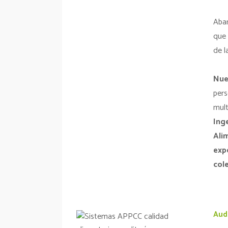
Aba
que 
de l
Nue
pe
mul
In
Ali
ex
col
Aud