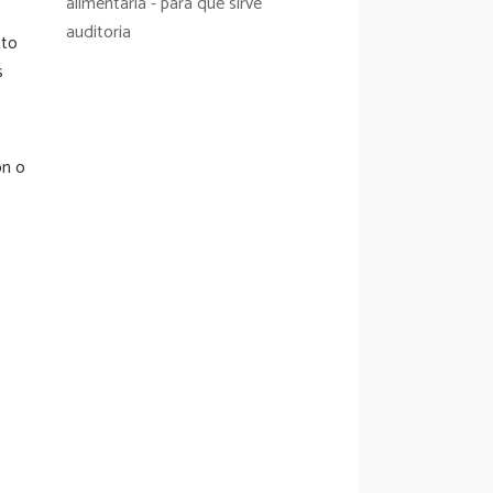
nto
s
ón o