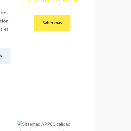
91 081 11 51 – 607 800 147
tros
ción
Saber más
os es
S