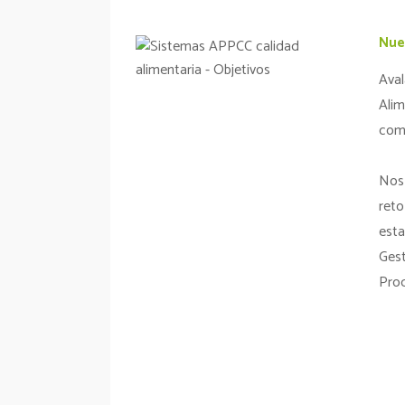
Nue
Ava
Alim
com
Nos
ret
est
Gest
Prod