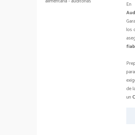
E
Aud
Gar
los 
ase
fiab
Pre
par
exig
de l
un
C